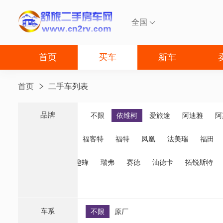
全国

首页
买车
新车
首页
二手车列表
品牌
品牌
不限
依维柯
爱旅途
阿迪雅
阿
福客特
福特
凤凰
法美瑞
福田
诺优
齐星
趣蜂
瑞弗
赛德
汕德卡
拓锐斯特
车系
不限
原厂