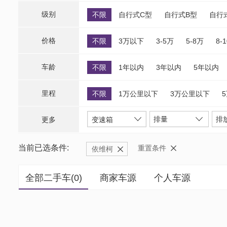
级别
不限
自行式C型
自行式B型
自行
价格
不限
3万以下
3-5万
5-8万
8-
车龄
不限
1年以内
3年以内
5年以内
里程
不限
1万公里以下
3万公里以下
排量
排
更多
变速箱
当前已选条件:
重置条件
依维柯
全部二手车(
0
)
商家车源
个人车源