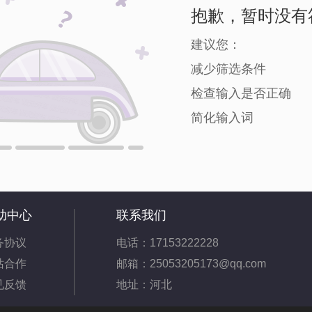
抱歉，暂时没有
建议您：
减少筛选条件
检查输入是否正确
简化输入词
助中心
联系我们
务协议
电话：17153222228
站合作
邮箱：25053205173@qq.com
见反馈
地址：河北