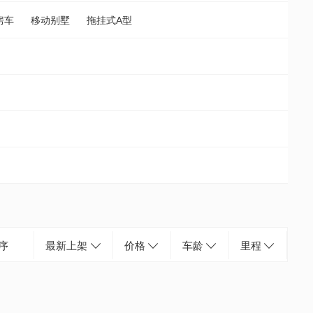
房车
移动别墅
拖挂式A型
序
最新上架
价格
车龄
里程