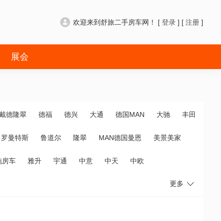
欢迎来到舒旅二手房车网！ [
登录
] [
注册
]
展会
戴德隆翠
德福
德兴
大通
德国MAN
大驰
丰田
罗曼特斯
鲁道尔
隆翠
MAN德国曼恩
美景美家
拖房车
雅升
宇通
中意
中天
中欧
更多