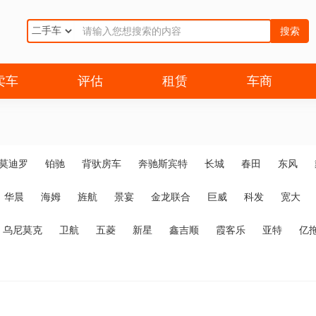
搜索
卖车
评估
租赁
车商
莫迪罗
铂驰
背驮房车
奔驰斯宾特
长城
春田
东风
华晨
海姆
旌航
景宴
金龙联合
巨威
科发
宽大
乌尼莫克
卫航
五菱
新星
鑫吉顺
霞客乐
亚特
亿