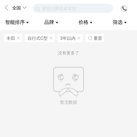
全国
搜索品牌或者车型
智能排序
品牌
价格
筛选
丰田
自行式C型
3年以内
重置
ဆ
ဆ
ဆ

没有更多了