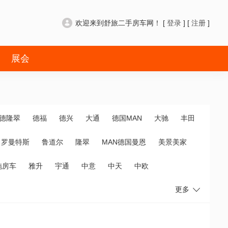
欢迎来到舒旅二手房车网！ [
登录
] [
注册
]
展会
德隆翠
德福
德兴
大通
德国MAN
大驰
丰田
罗曼特斯
鲁道尔
隆翠
MAN德国曼恩
美景美家
拖房车
雅升
宇通
中意
中天
中欧
更多