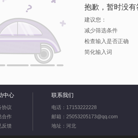
抱歉，暂时没有
建议您：
减少筛选条件
检查输入是否正确
简化输入词
助中心
联系我们
务协议
电话：17153222228
站合作
邮箱：25053205173@qq.com
见反馈
地址：河北