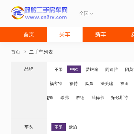
全国

首页
买车
新车
首页
二手车列表
品牌
品牌
不限
中欧
爱旅途
阿迪雅
阿莫
福客特
福特
凤凰
法美瑞
福田
诺优
齐星
趣蜂
瑞弗
赛德
汕德卡
拓锐斯特
车系
不限
欧旅