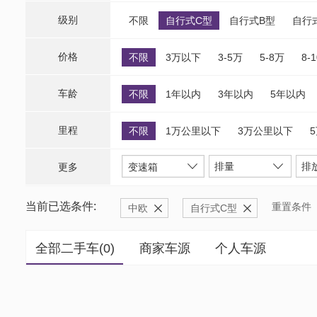
级别
不限
自行式C型
自行式B型
自行
价格
不限
3万以下
3-5万
5-8万
8-
车龄
不限
1年以内
3年以内
5年以内
里程
不限
1万公里以下
3万公里以下
排量
排
更多
变速箱
当前已选条件:
重置条件
中欧
自行式C型
全部二手车(
0
)
商家车源
个人车源