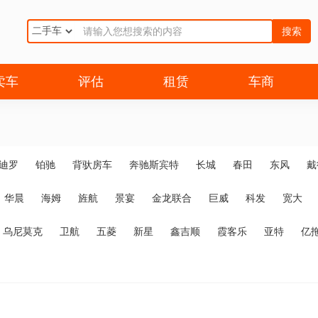
搜索
卖车
评估
租赁
车商
迪罗
铂驰
背驮房车
奔驰斯宾特
长城
春田
东风
戴
华晨
海姆
旌航
景宴
金龙联合
巨威
科发
宽大
乌尼莫克
卫航
五菱
新星
鑫吉顺
霞客乐
亚特
亿