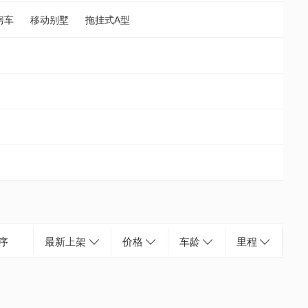
房车
移动别墅
拖挂式A型
序
最新上架
价格
车龄
里程