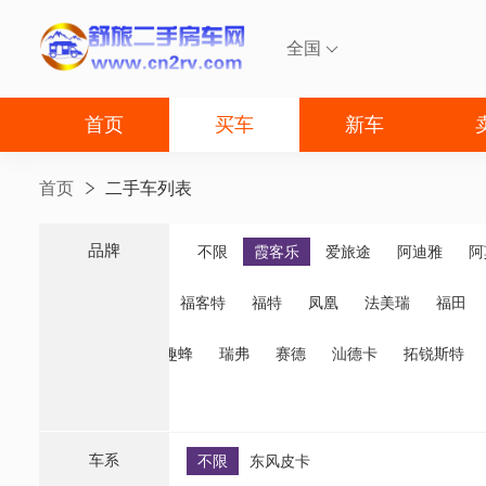
全国

首页
买车
新车
首页
二手车列表
品牌
品牌
不限
霞客乐
爱旅途
阿迪雅
阿
福客特
福特
凤凰
法美瑞
福田
诺优
齐星
趣蜂
瑞弗
赛德
汕德卡
拓锐斯特
车系
不限
东风皮卡