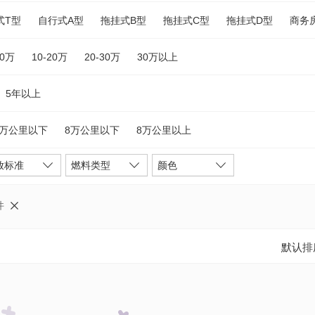
式T型
自行式A型
拖挂式B型
拖挂式C型
拖挂式D型
商务
10万
10-20万
20-30万
30万以上
5年以上
5万公里以下
8万公里以下
8万公里以上
放标准
燃料类型
颜色
件
默认排