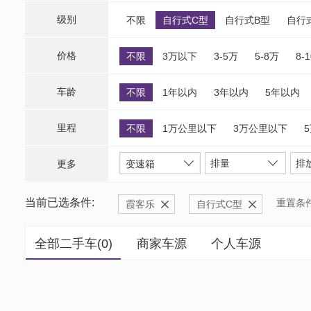
级别
不限
自行式C型
自行式B型
自行
价格
不限
3万以下
3-5万
5-8万
8-
车龄
不限
1年以内
3年以内
5年以内
里程
不限
1万公里以下
3万公里以下
排量
排
更多
变速箱
当前已选条件:
重置条
霞客乐
自行式C型
全部二手车(
0
)
商家车源
个人车源