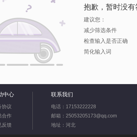
抱歉，暂时没有
建议您：
减少筛选条件
检查输入是否正确
简化输入词
助中心
联系我们
务协议
电话：17153222228
站合作
邮箱：25053205173@qq.com
见反馈
地址：河北