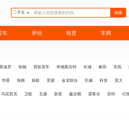
搜索
卖车
评估
租赁
车商
莫迪罗
铂驰
背驮房车
奔驰斯宾特
长城
春田
东风
华晨
海姆
旌航
景宴
金龙联合
巨威
科发
宽大
乌尼莫克
卫航
五菱
新星
鑫吉顺
霞客乐
亚特
亿