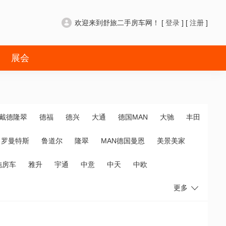
欢迎来到舒旅二手房车网！ [
登录
] [
注册
]
展会
戴德隆翠
德福
德兴
大通
德国MAN
大驰
丰田
罗曼特斯
鲁道尔
隆翠
MAN德国曼恩
美景美家
拖房车
雅升
宇通
中意
中天
中欧
更多