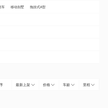
房车
移动别墅
拖挂式A型
序
最新上架
价格
车龄
里程