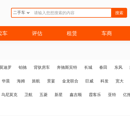
搜索
卖车
评估
租赁
车商
莫迪罗
铂驰
背驮房车
奔驰斯宾特
长城
春田
东风
华晨
海姆
旌航
景宴
金龙联合
巨威
科发
宽大
乌尼莫克
卫航
五菱
新星
鑫吉顺
霞客乐
亚特
亿