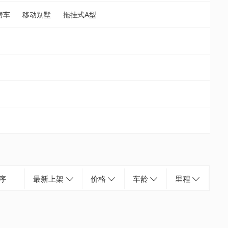
房车
移动别墅
拖挂式A型
序
最新上架
价格
车龄
里程