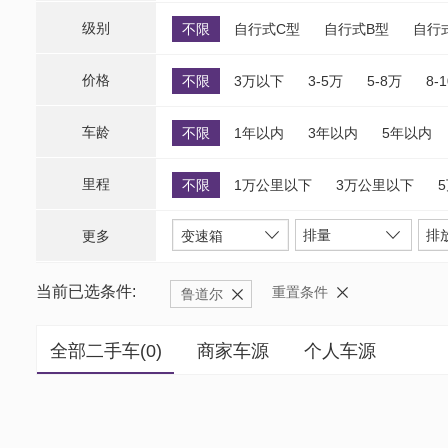
级别
不限
自行式C型
自行式B型
自行
价格
不限
3万以下
3-5万
5-8万
8-
车龄
不限
1年以内
3年以内
5年以内
里程
不限
1万公里以下
3万公里以下
排量
排
更多
变速箱
当前已选条件:
重置条件
鲁道尔
全部二手车(
0
)
商家车源
个人车源