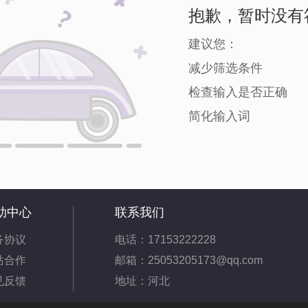
抱歉，暂时没有
建议您：
减少筛选条件
检查输入是否正确
简化输入词
助中心
联系我们
务协议
电话：17153222228
站合作
邮箱：25053205173@qq.com
见反馈
地址：河北