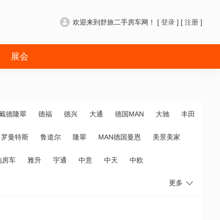
欢迎来到舒旅二手房车网！ [
登录
] [
注册
]
展会
戴德隆翠
德福
德兴
大通
德国MAN
大驰
丰田
罗曼特斯
鲁道尔
隆翠
MAN德国曼恩
美景美家
拖房车
雅升
宇通
中意
中天
中欧
更多