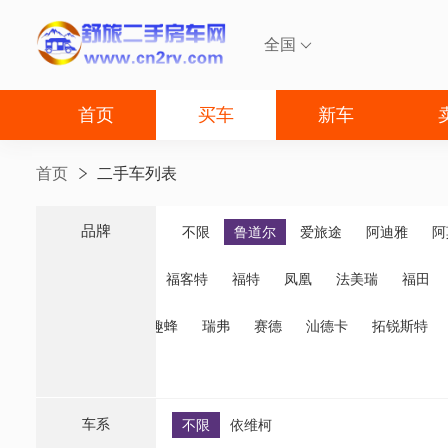
全国

首页
买车
新车
首页
二手车列表
品牌
品牌
不限
鲁道尔
爱旅途
阿迪雅
阿
福客特
福特
凤凰
法美瑞
福田
诺优
齐星
趣蜂
瑞弗
赛德
汕德卡
拓锐斯特
车系
不限
依维柯