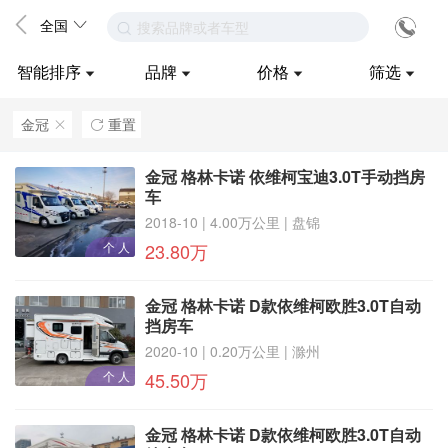
全国
搜索品牌或者车型
智能排序
品牌
价格
筛选
金冠
重置
ဆ

金冠 格林卡诺 依维柯宝迪3.0T手动挡房
车
2018-10 | 4.00万公里 | 盘锦
个 人
23.80万
金冠 格林卡诺 D款依维柯欧胜3.0T自动
挡房车
2020-10 | 0.20万公里 | 滁州
个 人
45.50万
金冠 格林卡诺 D款依维柯欧胜3.0T自动