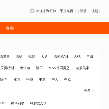
欢迎来到舒旅二手房车网！ [
登录
] [
注册
]
展会
德隆翠
德福
德兴
大通
德国MAN
大驰
丰田
罗曼特斯
鲁道尔
隆翠
MAN德国曼恩
美景美家
拖房车
雅升
宇通
中意
中天
中欧
更多
房车
移动别墅
拖挂式A型