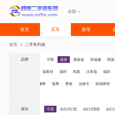
全国

首页
买车
新车
首页
二手车列表
品牌
品牌
不限
盛唐
爱旅途
阿迪雅
阿莫
福客特
福特
凤凰
法美瑞
福田
诺优
齐星
趣蜂
瑞弗
赛德
汕德卡
拓锐斯特
级别
不限
自行式C型
自行式B型
自行