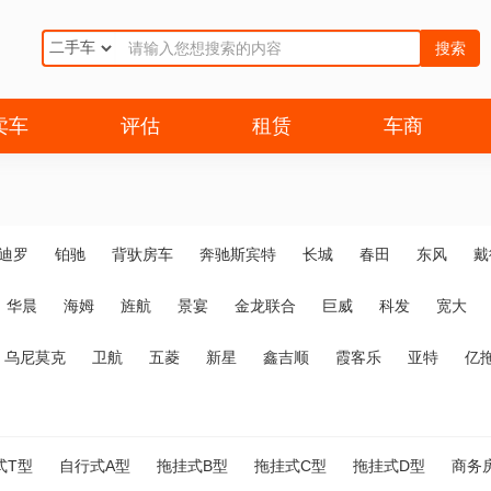
搜索
卖车
评估
租赁
车商
迪罗
铂驰
背驮房车
奔驰斯宾特
长城
春田
东风
戴
华晨
海姆
旌航
景宴
金龙联合
巨威
科发
宽大
乌尼莫克
卫航
五菱
新星
鑫吉顺
霞客乐
亚特
亿
式T型
自行式A型
拖挂式B型
拖挂式C型
拖挂式D型
商务