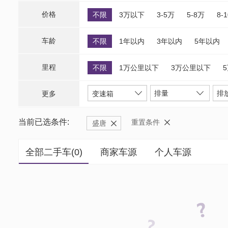
价格
不限
3万以下
3-5万
5-8万
8-
车龄
不限
1年以内
3年以内
5年以内
里程
不限
1万公里以下
3万公里以下
排量
排
更多
变速箱
当前已选条件:
重置条件
盛唐
全部二手车(
0
)
商家车源
个人车源