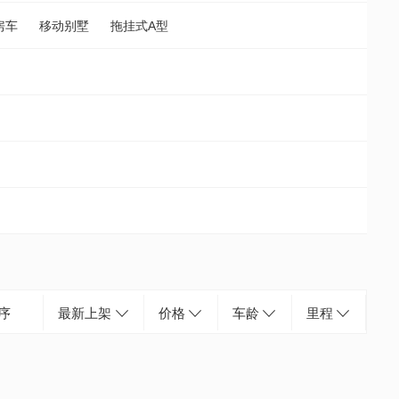
房车
移动别墅
拖挂式A型
序
最新上架
价格
车龄
里程