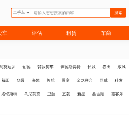
搜索
卖车
评估
租赁
车商
阿莫迪罗
铂驰
背驮房车
奔驰斯宾特
长城
春田
东风
福田
华晨
海姆
旌航
景宴
金龙联合
巨威
科发
拓锐斯特
乌尼莫克
卫航
五菱
新星
鑫吉顺
霞客乐