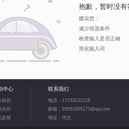
抱歉，暂时没有
建议您：
减少筛选条件
检查输入是否正确
简化输入词
助中心
联系我们
务协议
电话：17153222228
站合作
邮箱：25053205173@qq.com
见反馈
地址：河北