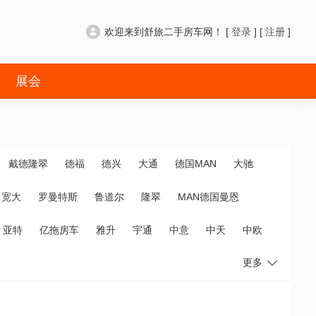
欢迎来到舒旅二手房车网！ [
登录
] [
注册
]
展会
戴德隆翠
德福
德兴
大通
德国MAN
大驰
宽大
罗曼特斯
鲁道尔
隆翠
MAN德国曼恩
亚特
亿拖房车
雅升
宇通
中意
中天
中欧
更多