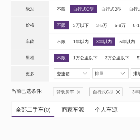
级别
不限
自行式C型
自行式B型
自行
价格
不限
3万以下
3-5万
5-8万
8-
车龄
不限
1年以内
3年以内
5年以内
里程
不限
1万公里以下
3万公里以下
排量
排
更多
变速箱
当前已选条件:
背驮房车
自行式C型
3年
全部二手车(
0
)
商家车源
个人车源