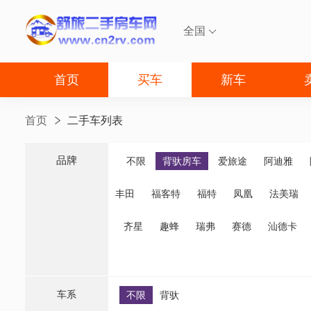
全国

首页
买车
新车
首页
二手车列表
品牌
品牌
不限
背驮房车
爱旅途
阿迪雅
丰田
福客特
福特
凤凰
法美瑞
美景美家
诺优
齐星
趣蜂
瑞弗
赛德
汕德卡
车系
不限
背驮