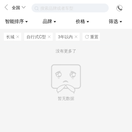
全国
搜索品牌或者车型
智能排序
品牌
价格
筛选
长城
自行式C型
3年以内
重置
ဆ
ဆ
ဆ

没有更多了