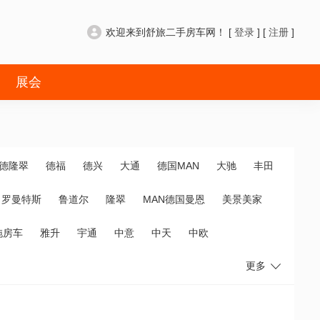
欢迎来到舒旅二手房车网！ [
登录
] [
注册
]
展会
德隆翠
德福
德兴
大通
德国MAN
大驰
丰田
罗曼特斯
鲁道尔
隆翠
MAN德国曼恩
美景美家
拖房车
雅升
宇通
中意
中天
中欧
更多