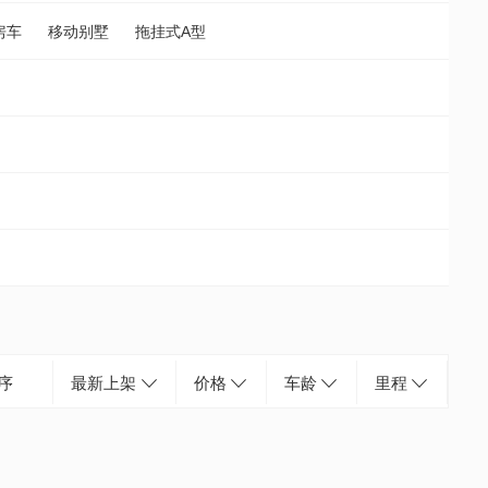
房车
移动别墅
拖挂式A型
序
最新上架
价格
车龄
里程