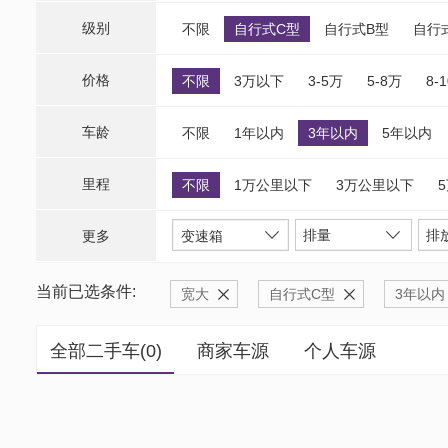
级别
不限
自行式C型
自行式B型
自行
价格
不限
3万以下
3-5万
5-8万
8-
车龄
不限
1年以内
3年以内
5年以内
里程
不限
1万公里以下
3万公里以下
排量
排
更多
变速箱
当前已选条件:
宽大
自行式C型
3年以内
全部二手车(
0
)
商家车源
个人车源