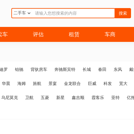
搜索
卖车
评估
租赁
车商
迪罗
铂驰
背驮房车
奔驰斯宾特
长城
春田
东风
戴
华晨
海姆
旌航
景宴
金龙联合
巨威
科发
宽大
乌尼莫克
卫航
五菱
新星
鑫吉顺
霞客乐
亚特
亿