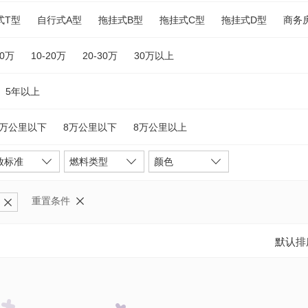
式T型
自行式A型
拖挂式B型
拖挂式C型
拖挂式D型
商务
10万
10-20万
20-30万
30万以上
5年以上
5万公里以下
8万公里以下
8万公里以上
放标准
燃料类型
颜色
重置条件
默认排