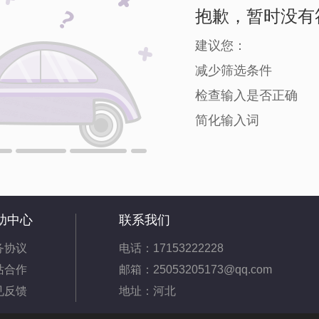
抱歉，暂时没有
建议您：
减少筛选条件
检查输入是否正确
简化输入词
助中心
联系我们
务协议
电话：17153222228
站合作
邮箱：25053205173@qq.com
见反馈
地址：河北