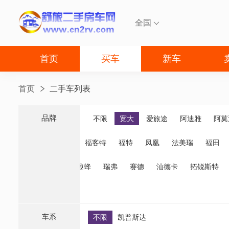
全国

首页
买车
新车
首页
二手车列表
品牌
品牌
不限
宽大
爱旅途
阿迪雅
阿莫
福客特
福特
凤凰
法美瑞
福田
诺优
齐星
趣蜂
瑞弗
赛德
汕德卡
拓锐斯特
车系
不限
凯普斯达